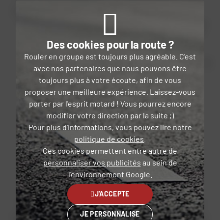
(arrière)
Prix public conseillé en France
métropolitaine : 71,63 € HT
Prix public conseillé en France
71,63 €
métropolitaine : 146,63 € HT
146,63 €
Des cookies pour la route ?
Rouler en groupe est toujours plus agréable. C'est
avec nos partenaires que nous pouvons être
toujours plus à votre écoute, afin de vous
proposer une meilleure expérience. Laissez-vous
porter par l'esprit motard ! Vous pourrez encore
modifier votre direction par la suite ;)
Pour plus d'informations, vous pouvez lire notre
politique de cookies
.
Ces cookies permettent entre autre de
personnaliser vos publicités
au sein de
l'environnement Google.
DUNLOP
DUNLOP
Pneu Geomax MX-53
Pneu Geomax MX-53
J'ACCEPTE
60/100 - 14 29 M TT (avant)
120/90 - 19 66 M TT (arrière)
JE PERSONNALISE
Prix public conseillé en France
Prix public conseillé en France