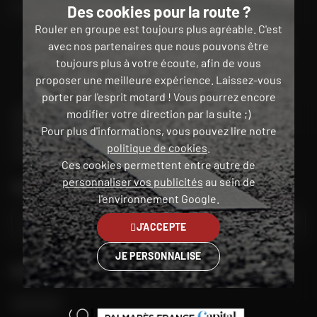
Contact
Des cookies pour la route ?
Rouler en groupe est toujours plus agréable. C'est
avec nos partenaires que nous pouvons être
Réunion
toujours plus à votre écoute, afin de vous
proposer une meilleure expérience. Laissez-vous
porter par l'esprit motard ! Vous pourrez encore
modifier votre direction par la suite ;)
Pour plus d'informations, vous pouvez lire notre
politique de cookies
.
Ces cookies permettent entre autre de
personnaliser vos publicités
au sein de
TROUVER LE MAGASIN LE PLUS PROCHE
l'environnement Google.
GO
J'ACCEPTE
JE PERSONNALISE
NOUS SUIVRE