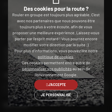
Mon compte
Des cookies pour la route ?
Contact
Rouler en groupe est toujours plus agréable. C'est
avec nos partenaires que nous pouvons être
toujours plus à votre écoute, afin de vous
Réunion
proposer une meilleure expérience. Laissez-vous
porter par l'esprit motard ! Vous pourrez encore
modifier votre direction par la suite ;)
Pour plus d'informations, vous pouvez lire notre
politique de cookies
.
Ces cookies permettent entre autre de
personnaliser vos publicités
au sein de
l'environnement Google.
TROUVER LE MAGASIN LE PLUS PROCHE
J'ACCEPTE
GO
JE PERSONNALISE
NOUS SUIVRE