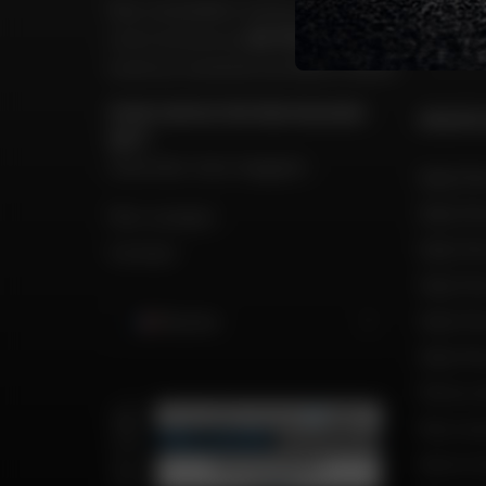
Nos conseillers motos sont à
votre écoute au
04 73 26 85 69
du
lundi au vendredi
de 9h00 à 18h30
POUR CONTACTER MON MAGASIN
GROUPE
DAFY
Chercher mon magasin
Dafy Mo
Dafy Mo
Mon compte
Dafy Mo
Contact
Dafy Mot
Dafy Mo
Réunion
Dafy Mo
Motos d
Recrut
Notre h