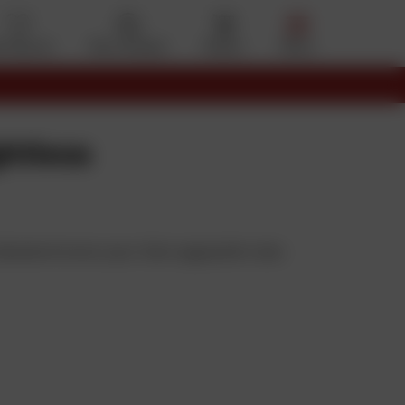
s favoris
Mon compte
Panier
Menu
htless
déselectionner pour faire apparaître des