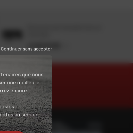
Retrouvez toute l'actualité moto sur
notre blog.
JE DÉCOUVRE
Continuer sans accepter
artenaires que nous
ser une meilleure
urrez encore
TROUVER SA
MOTO D'OCCASION
ookies
.
icités
au sein de