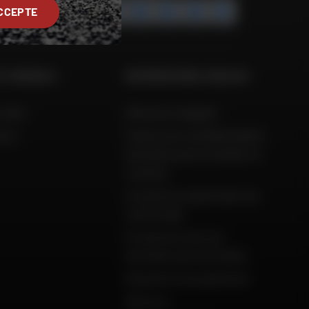
CCEPTE
ET CONSEILS
INFORMATIONS LÉGALES
 Aide
Mentions légales
ison
Charte de confidentialité,
données personnelles et
cookies
Conditions générales de
vente Dafy
Protection de vos
données personnelles
Garanties de paiement
Retours