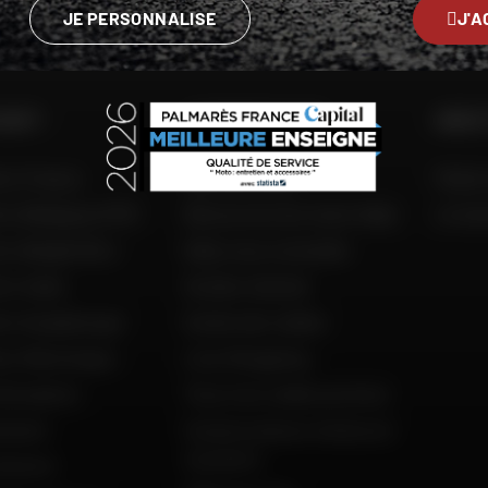
GO
JE PERSONNALISE
J'A
 DAFY
L'EXPERTISE DAFY
AIDE 
to France
Nos services
FAQ &
to Belgique (FR)
Découvrez les tests Dafy
Livra
to België (NL)
Dafy vous conseille
o Italia
Guides d'achat
to Guadeloupe
Guide des tailles
to Martinique
Live Shopping
'occasion
Tous nos codes promos
ement
Constructeurs motos et
scooters
istoire