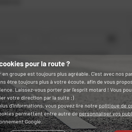
 WEIGHTLESS
OK
e de moto
 ce formulaire, je reconnais avoir lu et accepté
la charte de confidentialité
.
cookies pour la route ?
r en groupe est toujours plus agréable. C'est avec nos p
ns être toujours plus à votre écoute, afin de vous propo
ience. Laissez-vous porter par l'esprit motard ! Vous po
LIVRAISON
PAIEMENT EN PLUSIEURS
er votre direction par la suite ;)
OFFERTE
FOIS SANS FRAIS
lus d'informations, vous pouvez lire notre
politique de c
ookies permettent entre autre de
personnaliser vos publ
ironnement Google.
 LE MAGASIN LE PLUS PROCHE
NOUS SUIVRE