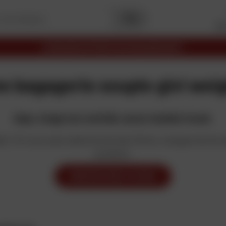
Me
VRAISON OFFERTE EN MAGASIN DAFY
 bagagerie souple givi weig
Oups, virage non contrôlé, aucun résultat trouvé.
ée ? Si vous avez sélectionné des filtres, essayez de les 
produits.
MODIFIER MES FILTRES