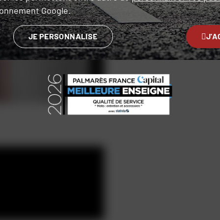
ironnement Google.
JE PERSONNALISE
J'A