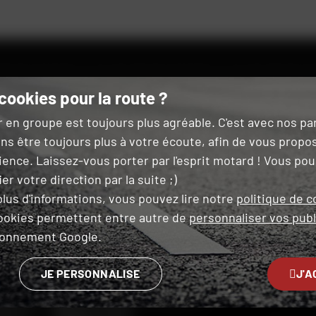
cookies pour la route ?
L'atelier Dafy
r en groupe est toujours plus agréable. C'est avec nos p
Réveillez le mécano qui est en vous
ns être toujours plus à votre écoute, afin de vous propo
ience. Laissez-vous porter par l'esprit motard ! Vous po
er votre direction par la suite ;)
lus d'informations, vous pouvez lire notre
politique de c
ookies permettent entre autre de
personnaliser vos publ
ironnement Google.
JE PERSONNALISE
J'A