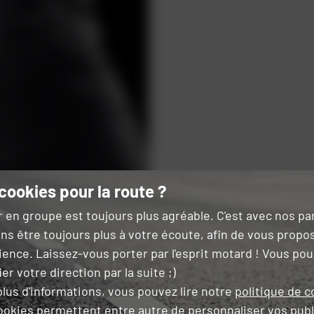
cookies pour la route ?
r en groupe est toujours plus agréable. C'est avec nos p
ns être toujours plus à votre écoute, afin de vous propo
ience. Laissez-vous porter par l'esprit motard ! Vous po
er votre direction par la suite ;)
lus d'informations, vous pouvez lire notre
politique de c
ookies permettent entre autre de
personnaliser vos publ