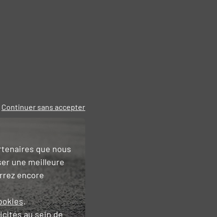
Continuer sans accepter
artenaires que nous
ser une meilleure
urrez encore
ookies
.
icités
au sein de