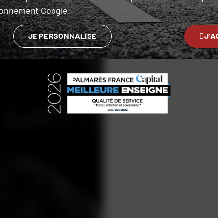
ironnement Google.
JE PERSONNALISE
J'A