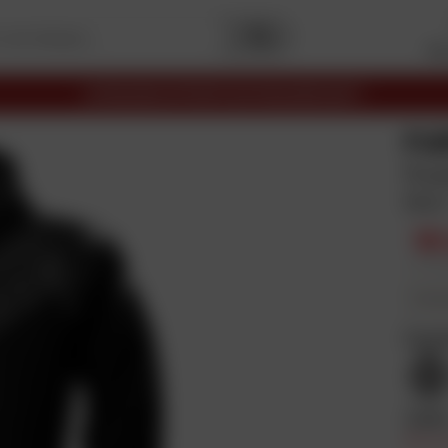
Me
LIVRAISON OFFERTE EN RELAIS DÈS 69€
FU
Roa
Noir
16
Prix pu
En plus
Coul
Taill
Prix e