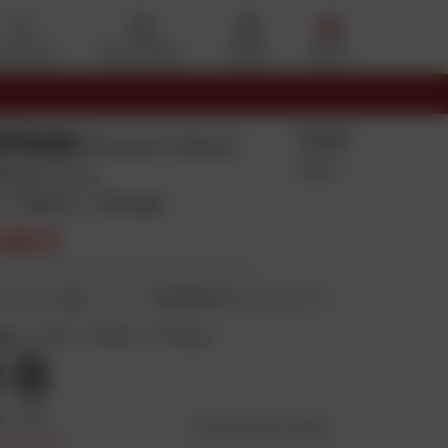
s favoris
Mon compte
Panier
Menu
RYGAN
5.0/5
Blouson Sektor
9 Avis
dster Evo
 / Blanc / Rouge
1,93 €
blic conseillé en France métropolitaine : 199,92 € HT
40,49 € HT
4X
puis 40,48 € HT
ieurs fois
eur
:
Noir / Blanc / Rouge
e
:
2XL
Guide des tailles
n baisse