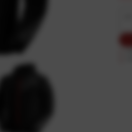
Ac
Ac