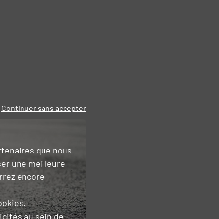
Continuer sans accepter
artenaires que nous
ser une meilleure
urrez encore
ookies
.
icités
au sein de