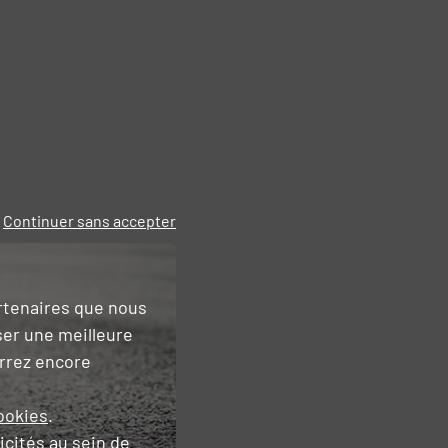
Continuer sans accepter
artenaires que nous
ser une meilleure
urrez encore
ookies
.
icités
au sein de