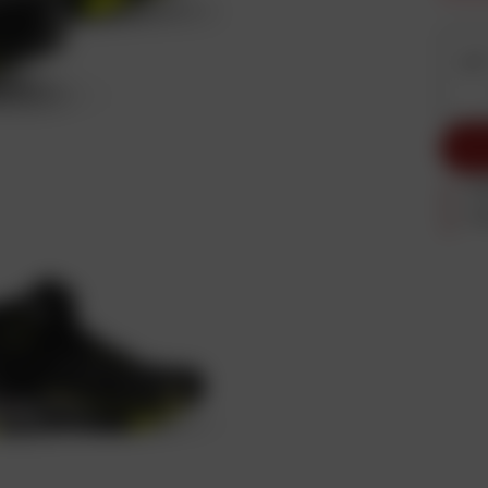
Ac
Ac