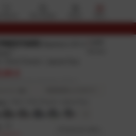
s favoris
Mon compte
Panier
Menu
PINESTARS
4.8/5
Baskets CR-X
132 Avis
tar®
 / Gris Foncé / Jaune fluo
3,95 €
blic conseillé en France métropolitaine : 158,29 € HT
31,01 € HT
4X
puis 30,98 € HT
ieurs fois
eur
:
Noir / Gris Foncé / Jaune fluo
+
2
e
:
10
Guide des tailles
n baisse