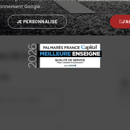
ironnement Google.
JE PERSONNALISE
J'A
ts CR-X Drystar®
tile
.
Texti
Sport - Roadster
yle :