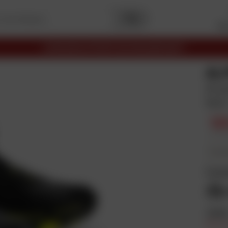
Me
LIVRAISON OFFERTE EN RELAIS DÈS 69€
AL
Drys
Noir
12
Prix pu
En plus
Coul
Taill
Prix e